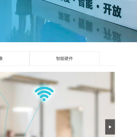
康
智能硬件