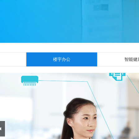
楼宇办公
智能健