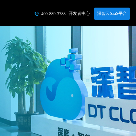
开发者中心
深智云SaaS平台
400-889-3788
服务
平台
智能硬件
智能硬件
智能首饰
智能鞋