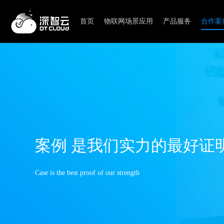
首页
物联网场景应用
产品服务
合作案
商业信息服务
整体解决方案案例
物联网搜索引擎
智能家居
智慧社区
智能家居
智慧社区
智能门窗
智慧物业
智能灯
智能门禁
案例 是我们实力的最好证
智能插座
智能井盖
智能门磁
智能路灯
智能猫眼
智能电表
Case is the best proof of our strength
智能摄像头
智能水表