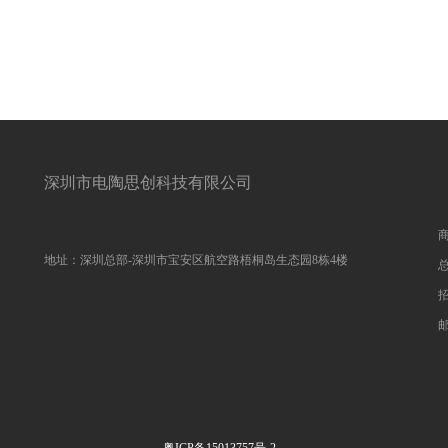
深圳市电陶思创科技有限公司
商
地址：深圳总部-深圳市宝安区航空路梧桐岛生态园8栋4楼
总
招
邮
粤ICP备15013757号-2