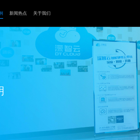
例
新闻热点
关于我们
产品接入服务
数据流服务
供应链资源
物联网硬件单品案例
标准化接入平台
智能净水器管理SaaS平台
物联网供应链
自定义产品接入
智能空气净化器管理SaaS平台
智能交互硬件
楼宇办公
智能健康
自助开发PaaS平台
智慧社区管理SaaS平台
《深智视野》
楼宇办公
智能健康
自助运营SaaS平台
智能门禁
智能净水器
智能门锁
空气净化器
明
智能考勤机
智能手环
智能美容仪
智能养生产品