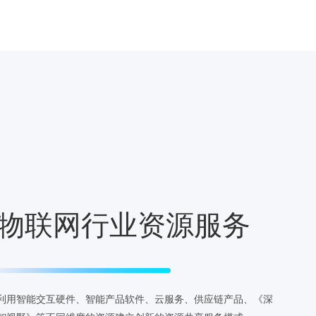
物联网行业资源服务
利用智能交互硬件、智能产品软件、云服务、供应链产品、《深