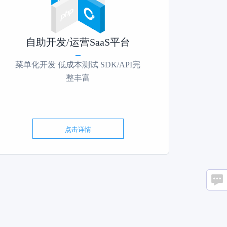
自助开发/运营SaaS平台
菜单化开发 低成本测试 SDK/API完
整丰富
点击详情