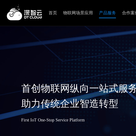
首页
物联网场景应用
产品服务
合作案
商业信息服务
整体解决方案案例
物联网搜索引擎
智能家居
智慧社区
智能家居
智慧社区
智能门窗
智慧物业
智能灯
智能门禁
首创物联网纵向一站式服
智能插座
智能井盖
智能门磁
智能路灯
助力传统企业智造转型
智能猫眼
智能电表
智能摄像头
智能水表
First IoT One-Stop Service Platform