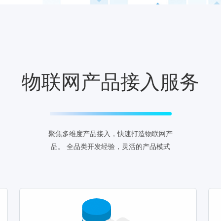
物联网产品接入服务
聚焦多维度产品接入，快速打造物联网产
品。 全品类开发经验，灵活的产品模式