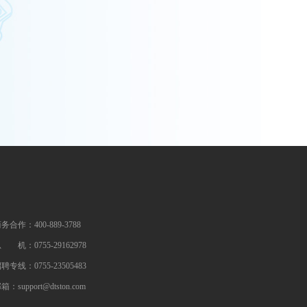
务合作：400-889-3788
 机：0755-29162978
聘专线：0755-23505483
箱：support@dtston.com