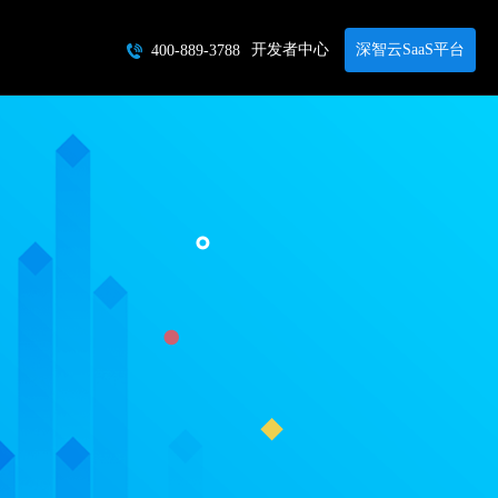
开发者中心
深智云SaaS平台
400-889-3788
服务
平台
智能硬件
智能硬件
智能首饰
智能鞋