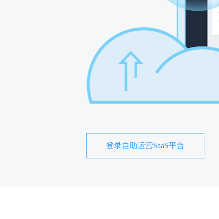
登录自助运营SaaS平台