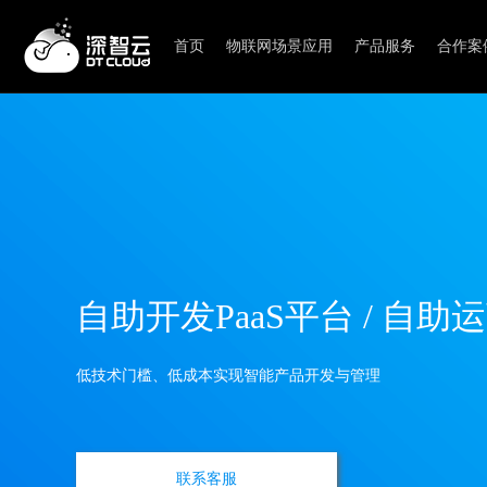
首页
物联网场景应用
产品服务
合作案
商业信息服务
整体解决方案案例
物联网搜索引擎
智能家居
智慧社区
智能家居
智慧社区
智能门窗
智慧物业
智能灯
智能门禁
自助开发PaaS平台 / 自助运
智能插座
智能井盖
智能门磁
智能路灯
智能猫眼
智能电表
低技术门槛、低成本实现智能产品开发与管理
智能摄像头
智能水表
联系客服