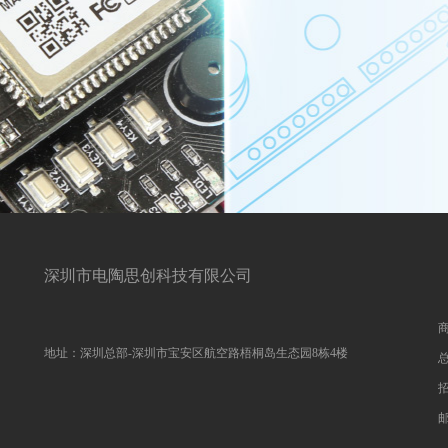
深圳市电陶思创科技有限公司
商
地址：深圳总部-深圳市宝安区航空路梧桐岛生态园8栋4楼
总
招
邮